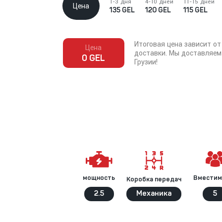
1-3 дня
4-10 дней
11-15 дней
Цена
135 GEL
120 GEL
115 GEL
Итоговая цена зависит от
Цена
доставки. Мы доставляем
0 GEL
Грузии!
Вместим
мощность
Коробка передач
2.5
Механика
5