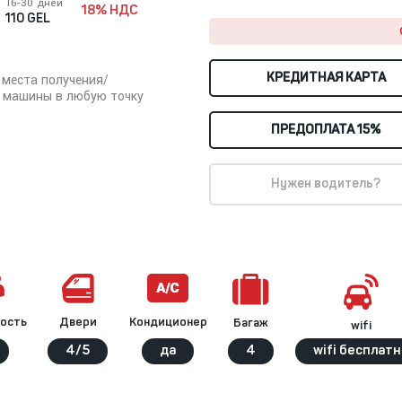
16-30 дней
18% НДС
110 GEL
КРЕДИТНАЯ КАРТА
 места получения/
 машины в любую точку
ПРЕДОПЛАТА 15%
Нужен водитель?
ость
Кондиционер
Двери
Багаж
wifi
4/5
да
4
wifi бесплатн