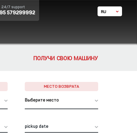
24/7 support
RU
995 579299992
GE
EN
体中文
ПОЛУЧИ СВОЮ МАШИНУ
МЕСТО ВОЗВРАТА
Выберите место