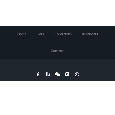
Home
Cars
Conditions
Филиалы
Contact
Carrental.ge © 2003-2019