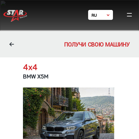
RU
Ho
GE
Ca
EN
体中文
Condi
ПОЛУЧИ СВОЮ МАШИНУ
Фил
Con
4х4
BMW X5M
24/7 s
+ 995 5
+ 995
star_rent