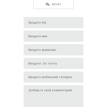
вичат