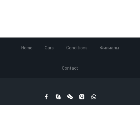
Home
Cars
Conditions
Филиалы
Contact
Carrental.ge © 2003-2019