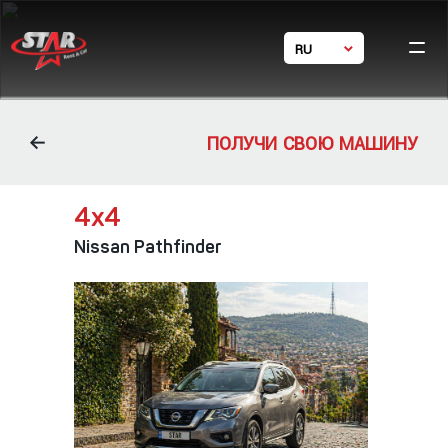
RU
Ho
GE
Ca
EN
体中文
Condi
ПОЛУЧИ СВОЮ МАШИНУ
Фил
Con
4х4
Nissan Pathfinder
24/7 s
+ 995 5
+ 995
star_rent