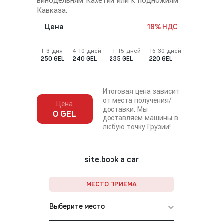
винодельням Кахетии или к подножиям
Кавказа.
Цена
18% НДС
1-3 дня
4-10 дней
11-15 дней
16-30 дней
250 GEL
240 GEL
235 GEL
220 GEL
Итоговая цена зависит
от места получения/
Цена
доставки. Мы
0 GEL
доставляем машины в
любую точку Грузии!
site.book a car
МЕСТО ПРИЕМА
Выберите место