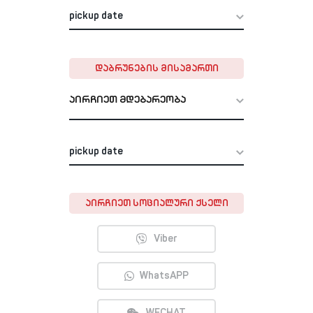
ᲓᲐᲑᲠᲣᲜᲔᲑᲘᲡ ᲛᲘᲡᲐᲛᲐᲠᲗᲘ
აირჩიეთ მდებარეობა
ᲐᲘᲠᲩᲘᲔᲗ ᲡᲝᲪᲘᲐᲚᲣᲠᲘ ᲥᲡᲔᲚᲘ
Viber
WhatsAPP