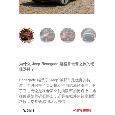
+ 995
star_rent
为什么 Jeep Renegade 是格鲁吉亚之旅的绝
佳选择？
Renegade 继承了 Jeep 越野车最优良的特
质，同时保持了灵活机动性与燃油经济性。有
了它，无论是在老第比利斯狭窄的街道上、通
往修道院的碎石路上，还是在城外的轻度越野
路段，您都会感到从容自信。
ფასი
+18% დღგ