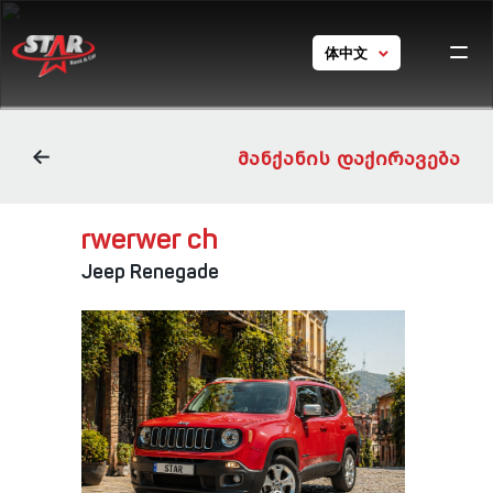
体中文
Ho
chine
GE
EN
car
ch
RU
ᲛᲐᲜᲥᲐᲜᲘᲡ ᲓᲐᲥᲘᲠᲐᲕᲔᲑᲐ
Con
ch
rwerwer ch
Tou
Georgi
Jeep Renegade
Con
ch
24/7 s
+ 995 5