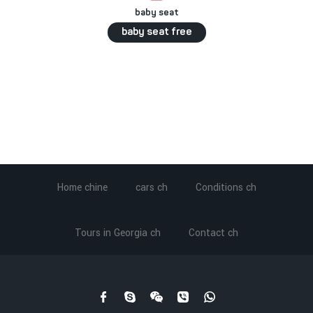
baby seat
baby seat free
Home chine
cars ch
Conditions ch
Tours in Georgia ch
Contact ch