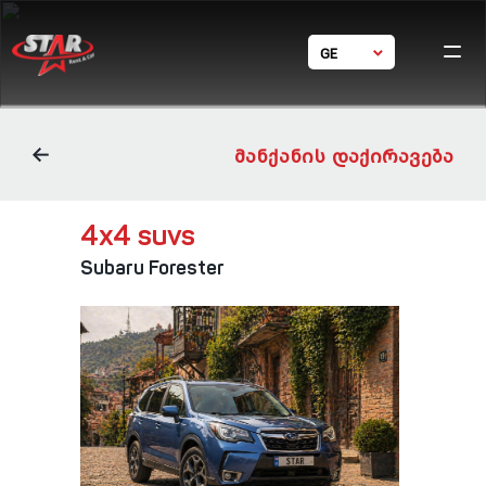
GE
Ho
EN
Ca
RU
体中文
Condi
ᲛᲐᲜᲥᲐᲜᲘᲡ ᲓᲐᲥᲘᲠᲐᲕᲔᲑᲐ
Bran
Con
4х4 suvs
Subaru Forester
24/7 s
+ 995 5
+ 995
star_rent