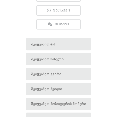
ვათსაპი
ვიჩატი