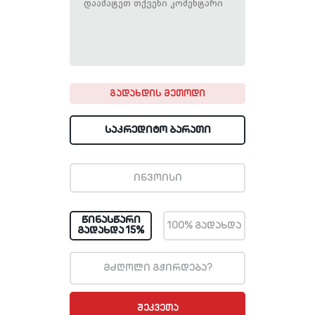
ᲒᲐᲓᲐᲮᲓᲘᲡ ᲛᲔᲗᲝᲓᲘ
ᲡᲐᲙᲠᲔᲓᲘᲢᲝ ᲑᲐᲠᲐᲗᲘ
ᲘᲜᲕᲝᲘᲡᲘ
ᲬᲘᲜᲐᲡᲬᲐᲠᲘ
100% ᲒᲐᲓᲐᲮᲓᲐ
ᲒᲐᲓᲐᲮᲓᲐ 15%
მძღოლი გჭირდება?
ᲨᲔᲙᲕᲔᲗᲐ