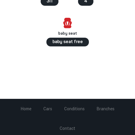
კი
4
baby seat
baby seat free
Home
Cars
Conditions
Branches
Contact