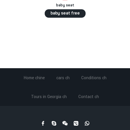
baby seat
baby seat free
Home chine
cars ch
Conditions ch
Tours in Georgia ch
Contact ch