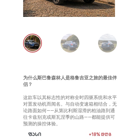
+ 995
star_rent
为什么斯巴鲁森林人是格鲁吉亚之旅的最佳伴
侣？
这款车以其标志性的对称全时四驱系统和水平
对置发动机而闻名。与自动变速箱相结合，无
论路面如何——从第比利斯湿滑的柏油路到通
往卡兹别克或斯瓦涅季的山路——都能提供可
预测的操控体验。
ფასი
+18% დღგ