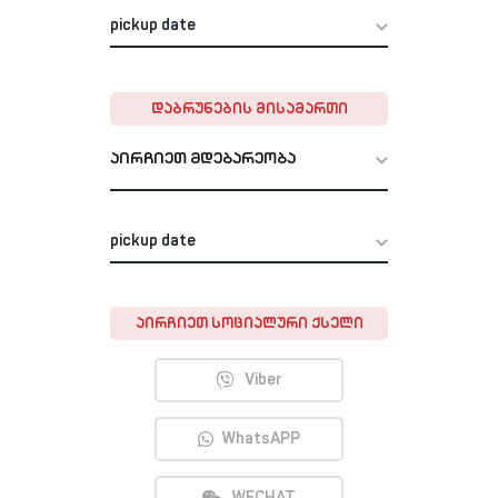
ᲓᲐᲑᲠᲣᲜᲔᲑᲘᲡ ᲛᲘᲡᲐᲛᲐᲠᲗᲘ
აირჩიეთ მდებარეობა
ᲐᲘᲠᲩᲘᲔᲗ ᲡᲝᲪᲘᲐᲚᲣᲠᲘ ᲥᲡᲔᲚᲘ
Viber
WhatsAPP