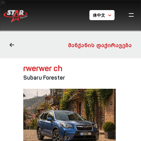
体中文
Ho
chine
GE
EN
car
ch
RU
ᲛᲐᲜᲥᲐᲜᲘᲡ ᲓᲐᲥᲘᲠᲐᲕᲔᲑᲐ
Con
ch
rwerwer ch
Tou
Georgi
Subaru Forester
Con
ch
24/7 s
+ 995 5